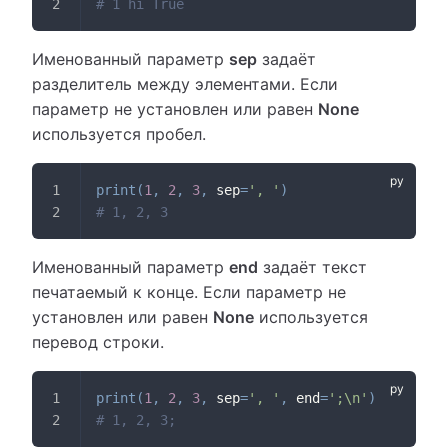
# 1 hi True
Именованный параметр
sep
задаёт
разделитель между элементами. Если
параметр не установлен или равен
None
используется пробел.
print
(
1
,
2
,
3
,
 sep
=
', '
)
# 1, 2, 3
Именованный параметр
end
задаёт текст
печатаемый к конце. Если параметр не
установлен или равен
None
используется
перевод строки.
print
(
1
,
2
,
3
,
 sep
=
', '
,
 end
=
';\n'
)
# 1, 2, 3;