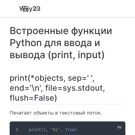
Way23
Встроенные функции
Python для ввода и
вывода (print, input)
print(*objects, sep=' ',
end='\n', file=sys.stdout,
flush=False)
Печатает объекты в текстовый поток.
print
(
1
,
'hi'
,
True
)