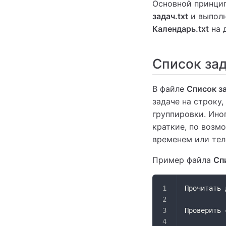
Основной принцип
задач.txt
и выполн
Календарь.txt
на 
Список зад
В файле
Список за
задаче на строку
группировки. Ино
краткие, по возм
временем или те
Пример файла
Сп
Прочитать 
Проверить 