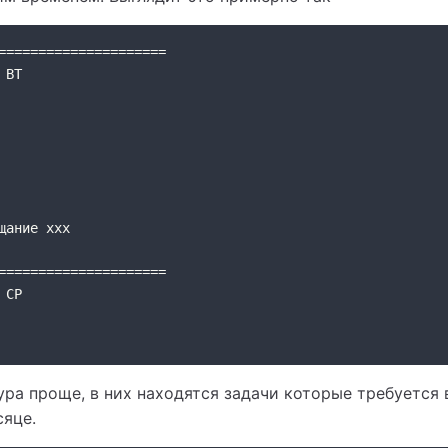
=====================
 ВТ
щание xxx
=====================
 СР
ура проще, в них находятся задачи которые требуется 
яце.