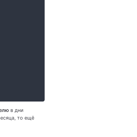
елю
в дни
есяца, то ещё