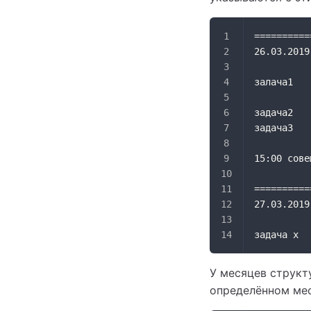
==========
26.03.2019
залача1
задача2
задача3
15:00 сове
==========
27.03.2019
задача x 
У месяцев структ
определённом мес