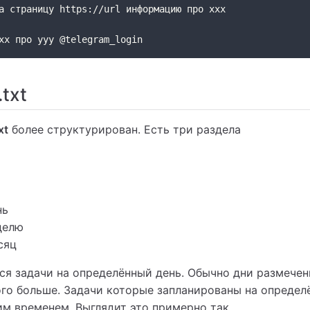
а страницу https://url информацию про xxx
xx про yyy @telegram_login
txt
xt
более структурирован. Есть три раздела
нь
делю
сяц
ся задачи на определённый день. Обычно дни размечен
ого больше. Задачи которые запланированы на определ
им временем. Выглядит это примерно так