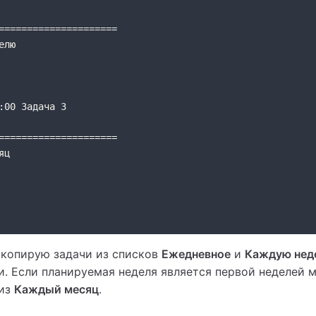
=====================
елю
:00 Задача 3
=====================
яц
 копирую задачи из списков
Ежедневное
и
Каждую нед
. Если планируемая неделя является первой неделей м
 из
Каждый месяц
.