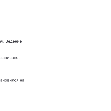
ач. Ведение
 записано.
тановился на