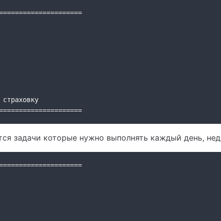
=====================
 страховку
=====================
тся задачи которые нужно выполнять каждый день, нед
=====================