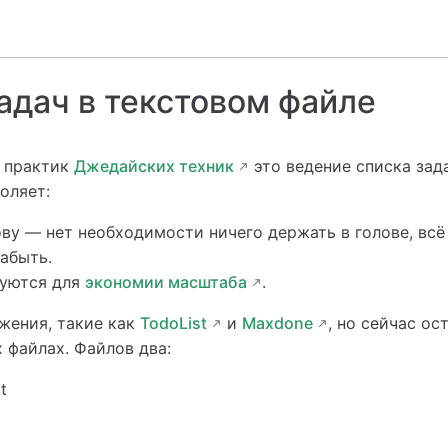
адач в текстовом файле
х практик
Джедайских техник
это ведение списка зад
оляет:
ову — нет необходимости ничего держать в голове, всё
забыть.
руются для
экономии масштаба
.
жения, такие как
TodoList
и
Maxdone
, но сейчас ос
 файлах. Файлов два:
t