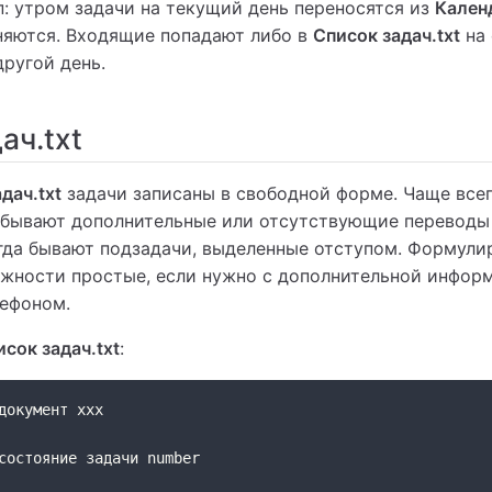
: утром задачи на текущий день переносятся из
Календ
яются. Входящие попадают либо в
Список задач.txt
на 
другой день.
ач.txt
дач.txt
задачи записаны в свободной форме. Чаще всег
, бывают дополнительные или отсутствующие переводы
гда бывают подзадачи, выделенные отступом. Формули
ожности простые, если нужно с дополнительной инфор
лефоном.
исок задач.txt
:
документ xxx
состояние задачи number