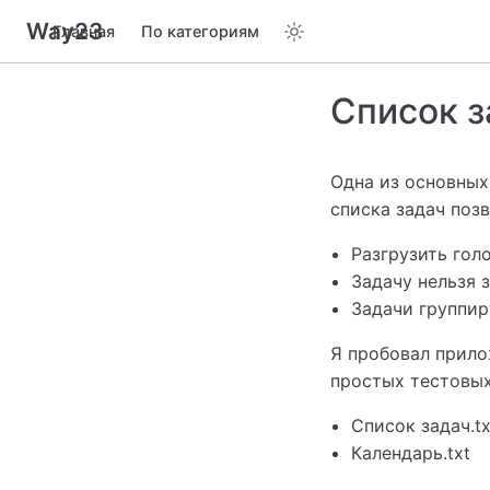
Way23
Главная
По категориям
Список з
Одна из основны
списка задач позв
Разгрузить гол
Задачу нельзя 
Задачи группи
Я пробовал прило
простых тестовых
Список задач.tx
Календарь.txt