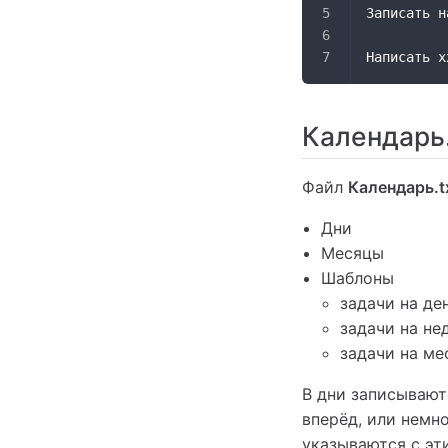
Записать н
Написать x
Календарь.
Файл
Календарь.t
Дни
Месяцы
Шаблоны
задачи на де
задачи на не
задачи на ме
В дни записывают
вперёд, или немн
указываются с эт