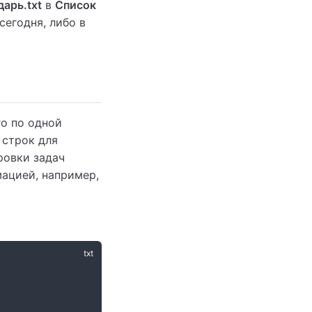
арь.txt
в
Список
сегодня, либо в
о по одной
 строк для
ровки задач
мацией, например,