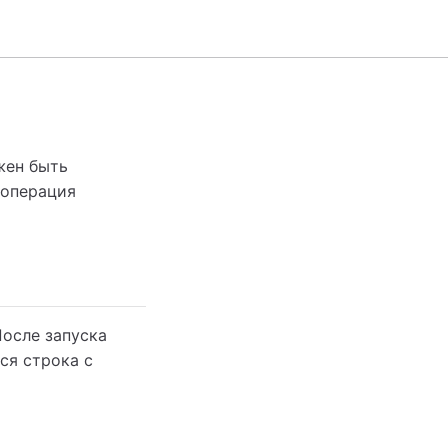
жен быть
х операция
После запуска
ься строка с