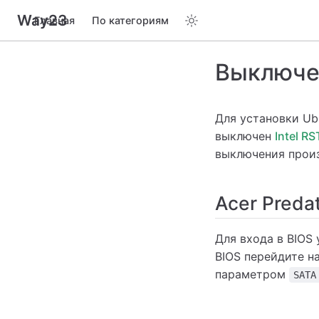
Way23
Главная
По категориям
Выключен
Для установки Ub
выключен
Intel RS
выключения произ
Acer Predat
Для входа в BIOS
BIOS перейдите н
параметром
SATA