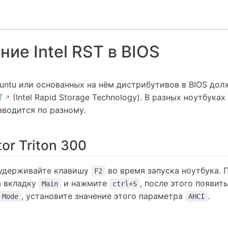
ие Intel RST в BIOS
untu или основанных на нём дистрибутивов в BIOS дол
T
(Intel Rapid Storage Technology). В разных ноутбука
водится по разному.
or Triton 300
 удерживайте клавишу
во время запуска ноутбука. 
F2
а вкладку
и нажмите
, после этого появит
Main
ctrl+S
, установите значение этого параметра
.
 Mode
AHCI