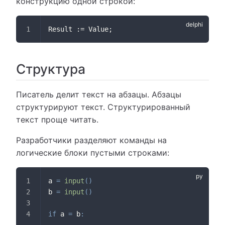
конструкцию одной строкой:
Result := Value;
Структура
Писатель делит текст на абзацы. Абзацы
структурируют текст. Структурированный
текст проще читать.
Разработчики разделяют команды на
логические блоки пустыми строками:
a 
=
input
(
)
b 
=
input
(
)
if
 a 
=
 b
: